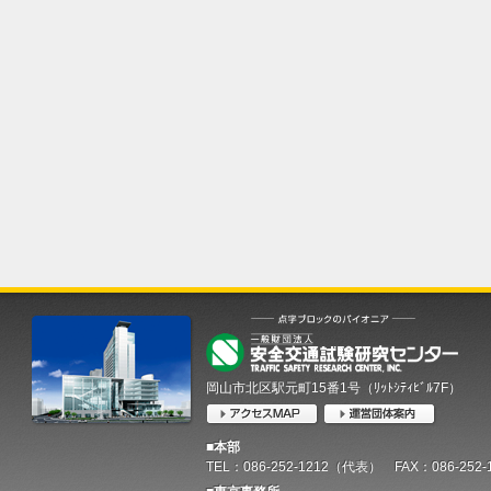
岡山市北区駅元町15番1号（ﾘｯﾄｼﾃｨﾋﾞﾙ7F）
■本部
TEL：086-252-1212（代表） FAX：086-252-