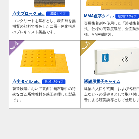
点字ブロック etc.
MMA点字タイル
コンクリートを基材とし、表面層を無
専用接着剤を使用した「溶融接
機質の顔料で着色した二層一体化構造
式」仕様の高強度製品。全面防
のプレキャスト製品です。
様。MMA樹脂製。
点字タイル etc.
誘導用電子チャイム
製造段階において裏面に無溶剤性の特
建物の入口や玄関、および各種
殊なゴム系粘着材を感圧処理した製品
点などへの誘導音として取り付
です。
音による聴覚誘導として使用し