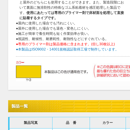
と屋外のどちらにも使用することができます。また、製造段階にお
いて裏面に無溶剤性の特殊なゴム系粘着材を感圧処理した製品で
す。
使用にあたっては専用のプライマー剤で床材面を処理して直接
に貼着するタイプです。
●屋内に使用した場合でも汚れにくい。
●屋外に使用した場合でも退色・変色しにくい。
●施工が簡単で養生時間も短く作業効率が良い。
●視認性、耐候性、耐磨耗性、耐熱性などにすぐれている。
●専用のプライマー剤は製品価格に含まれます。(但し30枚以上)
●本製品はISO9002・14001規格認証取得工場で制作しています。
製品写真
品 番
カラー