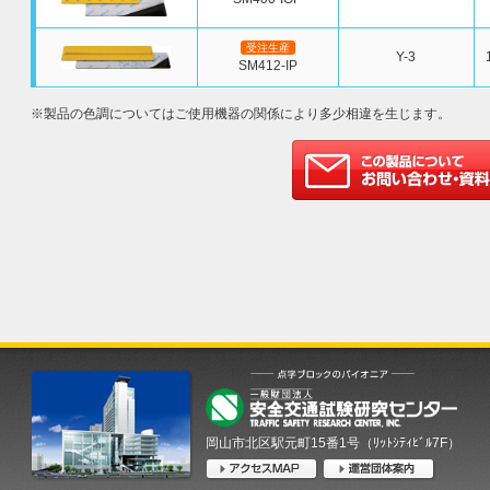
受注生産
Y-3
SM412-IP
※製品の色調についてはご使用機器の関係により多少相違を生じます。
岡山市北区駅元町15番1号（ﾘｯﾄｼﾃｨﾋﾞﾙ7F）